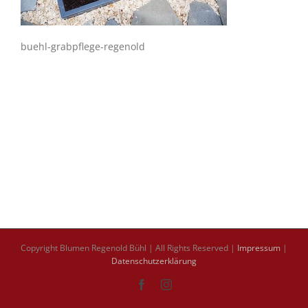
buehl-grabpflege-regenold
Copyright Blumen Regenold Bühl | All Rights Reserved |
Impressum
|
Datenschutzerklärung
Facebook
Instagram