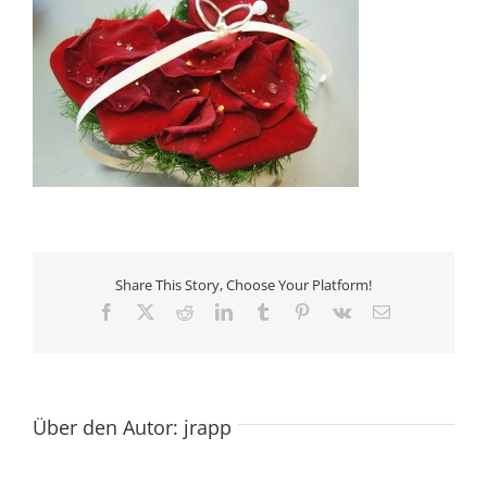
Share This Story, Choose Your Platform!
Facebook
X
Reddit
LinkedIn
Tumblr
Pinterest
Vk
E-
Mail
Über den Autor:
jrapp