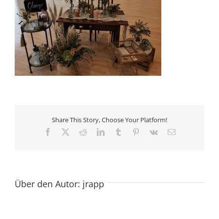
Share This Story, Choose Your Platform!
Facebook
X
Reddit
LinkedIn
Tumblr
Pinterest
Vk
E-
Mail
Über den Autor:
jrapp