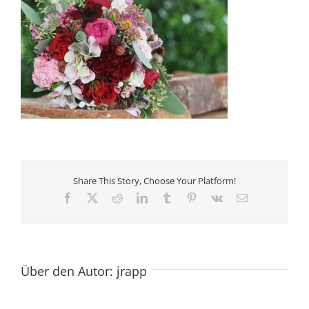
Share This Story, Choose Your Platform!
Facebook
X
Reddit
LinkedIn
Tumblr
Pinterest
Vk
E-
Mail
Über den Autor:
jrapp