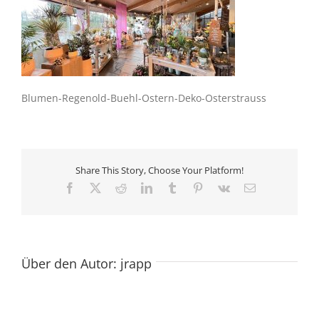
Blumen-Regenold-Buehl-Ostern-Deko-Osterstrauss
Share This Story, Choose Your Platform!
Facebook
X
Reddit
LinkedIn
Tumblr
Pinterest
Vk
E-
Mail
Über den Autor:
jrapp